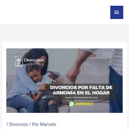
Ir
MEN
al
contenido
PRIN
/
Divorcios
/ Por
Marcelo