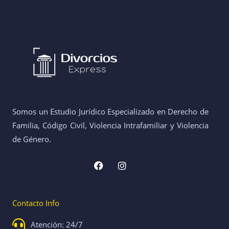
Somos un Estudio Jurídico Especializado en Derecho de
Familia, Código Civil, Violencia Intrafamiliar y Violencia
de Género.
F
I
a
n
c
s
e
t
b
a
Contacto Info
o
g
o
r
k
a
Atención: 24/7