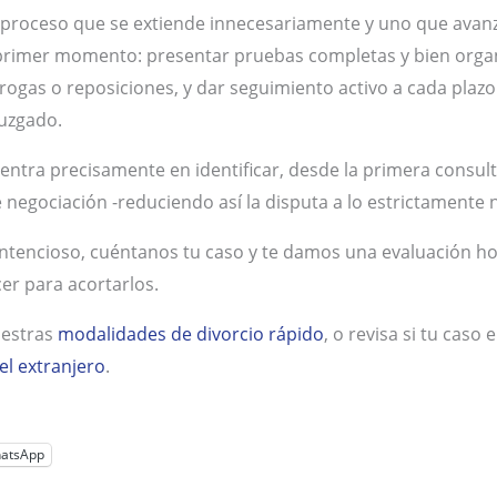
n proceso que se extiende innecesariamente y uno que avanz
el primer momento: presentar pruebas completas y bien orga
ogas o reposiciones, y dar seguimiento activo a cada plazo
juzgado.
centra precisamente en identificar, desde la primera consu
egociación -reduciendo así la disputa a lo estrictamente nec
ontencioso, cuéntanos tu caso y te damos una evaluación ho
r para acortarlos.
uestras
modalidades de divorcio rápido
, o revisa si tu caso
el extranjero
.
atsApp