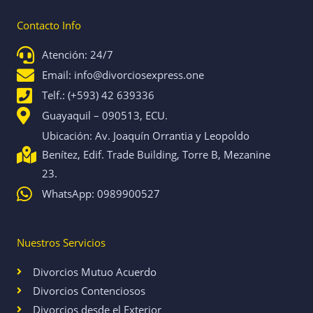
e
t
b
a
Contacto Info
o
g
o
r
k
a
Atención: 24/7
m
Email: info@divorciosexpress.one
Telf.: (+593) 42 639336
Guayaquil – 090513, ECU.
Ubicación: Av. Joaquín Orrantia y Leopoldo
Benítez, Edif. Trade Building, Torre B, Mezanine
23.
WhatsApp: 0989900527
Nuestros Servicios
Divorcios Mutuo Acuerdo
Divorcios Contenciosos
Divorcios desde el Exterior