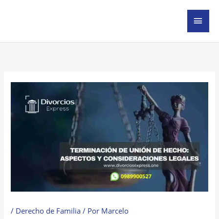
Ir
MEN
al
contenido
PRIN
/
Derecho de Familia
/ Por
Marcelo