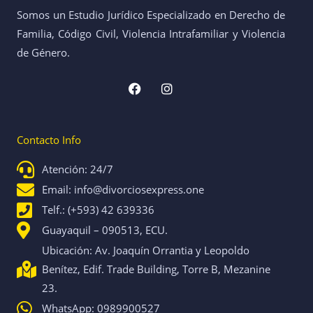
Somos un Estudio Jurídico Especializado en Derecho de
Familia, Código Civil, Violencia Intrafamiliar y Violencia
de Género.
F
I
a
n
c
s
e
t
b
a
Contacto Info
o
g
o
r
k
a
Atención: 24/7
m
Email: info@divorciosexpress.one
Telf.: (+593) 42 639336
Guayaquil – 090513, ECU.
Ubicación: Av. Joaquín Orrantia y Leopoldo
Benítez, Edif. Trade Building, Torre B, Mezanine
23.
WhatsApp: 0989900527