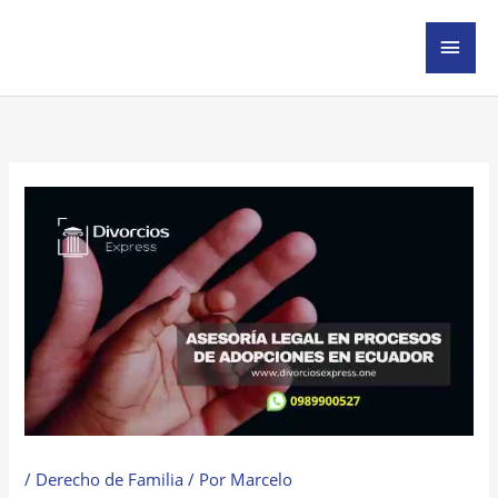
Ir
MEN
al
contenido
PRIN
/
Derecho de Familia
/ Por
Marcelo