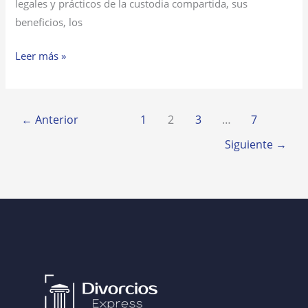
legales y prácticos de la custodia compartida, sus
beneficios, los
Leer más »
←
Anterior
1
2
3
…
7
Siguiente
→