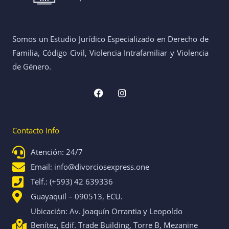
Somos un Estudio Jurídico Especializado en Derecho de
Familia, Código Civil, Violencia Intrafamiliar y Violencia
de Género.
F
I
a
n
c
s
e
t
b
a
Contacto Info
o
g
o
r
k
a
Atención: 24/7
m
Email: info@divorciosexpress.one
Telf.: (+593) 42 639336
Guayaquil – 090513, ECU.
Ubicación: Av. Joaquín Orrantia y Leopoldo
Benítez, Edif. Trade Building, Torre B, Mezanine