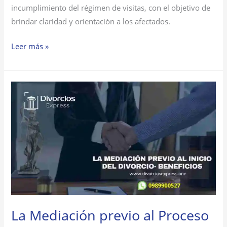
incumplimiento del régimen de visitas, con el objetivo de
brindar claridad y orientación a los afectados.
Leer más »
La
Mediación
previo
al
Proceso
de
Divorcio:
Beneficios
La Mediación previo al Proceso