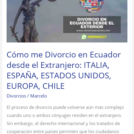
en
Ecuador
desde
el
Extranjero:
ITALIA,
Cómo me Divorcio en Ecuador
ESPAÑA,
ESTADOS
desde el Extranjero: ITALIA,
UNIDOS,
ESPAÑA, ESTADOS UNIDOS,
EUROPA,
EUROPA, CHILE
CHILE
Divorcios
/
Marcelo
El proceso de divorcio puede volverse aún más complejo
cuando uno o ambos cónyuges residen en el extranjero.
Sin embargo, el derecho internacional y los tratados de
cooperación entre países permiten que los ciudadanos