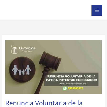
Ir
MEN
al
contenido
PRIN
Renuncia
Voluntaria
de
la
Patria
Potestad
en
Ecuador
Renuncia Voluntaria de la